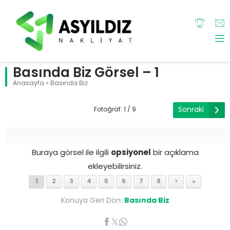
Basında Biz Görsel – 1
Anasayfa
»
Basında Biz
Sonraki
Fotoğraf: 1 / 9
Buraya görsel ile ilgili
opsiyonel
bir açıklama
ekleyebilirsiniz.
1
2
3
4
5
6
7
8
>
»
Konuya Geri Dön:
Basında Biz