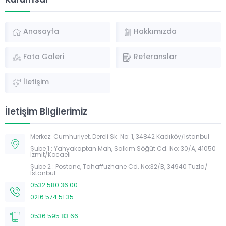
Kurumsal
Anasayfa
Hakkımızda
Foto Galeri
Referanslar
İletişim
İletişim Bilgilerimiz
Merkez: Cumhuriyet, Dereli Sk. No: 1, 34842 Kadıköy/İstanbul
Şube 1 : Yahyakaptan Mah, Salkım Söğüt Cd. No: 30/A, 41050
İzmit/Kocaeli
Şube 2 : Postane, Tahaffuzhane Cd. No:32/B, 34940 Tuzla/
İstanbul
0532 580 36 00
Müşteri Temsilcisi
0216 574 51 35
0536 595 83 66