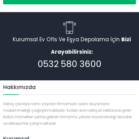
Kurumsal Ev Ofis Ve Eşya Depolama İçin
Bizi
Arayabilirsiniz:
0532 580 3600
Hakkımızda
Geniş çevreye namı yayılan firmamızın adını duyanlara
mükemmelliği çağrıştırmaktadır. Evden eve nakliyat sektörüne giren
bütün hizmetleri yerine getiren firmamız, yılların kazandırdığı tecrübe
ve deneyimle çalışmaktadır.