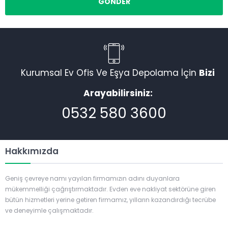
Kurumsal Ev Ofis Ve Eşya Depolama İçin
Bizi
Arayabilirsiniz:
0532 580 3600
Hakkımızda
Geniş çevreye namı yayılan firmamızın adını duyanlara
mükemmelliği çağrıştırmaktadır. Evden eve nakliyat sektörüne giren
bütün hizmetleri yerine getiren firmamız, yılların kazandırdığı tecrübe
ve deneyimle çalışmaktadır.