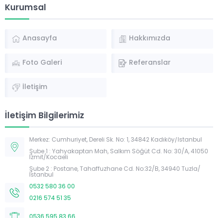
Kurumsal
Anasayfa
Hakkımızda
Foto Galeri
Referanslar
İletişim
İletişim Bilgilerimiz
Merkez: Cumhuriyet, Dereli Sk. No: 1, 34842 Kadıköy/İstanbul
Şube 1 : Yahyakaptan Mah, Salkım Söğüt Cd. No: 30/A, 41050
İzmit/Kocaeli
Şube 2 : Postane, Tahaffuzhane Cd. No:32/B, 34940 Tuzla/
İstanbul
0532 580 36 00
Müşteri Temsilcisi
0216 574 51 35
0536 595 83 66