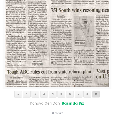
«
<
2
3
4
5
6
7
8
9
Konuya Geri Dön:
Basında Biz